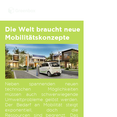
Die Welt braucht neue
Mobilitätskonzepte
Neben spannenden neuen
technischen Möglichkeiten
müssen auch schwerwiegende
Umweltprobleme gelöst werden.
Der Bedarf an Mobilität steigt
exponentiell, doch die
Ressourcen sind begrenzt. Das