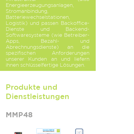
Energieerzeugungsanlagen,
Stromanbindung,
Batteriewechselstationen,
Logistik) und passen Backoffice-
Dienste und Backend-
Softwaresysteme (wie Betreiber-
Apps, Bezahl- und
Abrechnungsdienste) an die
spezifischen Anforderungen
unserer Kunden an und liefern
ihnen schlüsselfertige Lösungen.
Produkte und
Dienstleistungen
MMP48